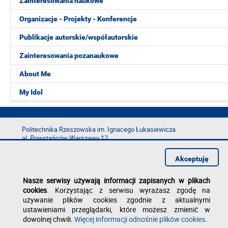
Zainteresowania naukowe
Organizacje - Projekty - Konferencje
Publikacje autorskie/współautorskie
Zainteresowania pozanaukowe
About Me
My Idol
Politechnika Rzeszowska im. Ignacego Łukasiewicza
al. Powstańców Warszawy 12
35-029 Rzeszów
Akceptuję
tel.: +48 17 865 11 00
fax: +48 17 854 12 60
Nasze serwisy używają informacji zapisanych w plikach
e-mail:
kancelaria@prz.edu.pl
cookies
. Korzystając z serwisu wyrażasz zgodę na
Deklaracja dostępności
używanie plików cookies zgodnie z aktualnymi
Polityka prywatności
ustawieniami przeglądarki, które możesz zmienić w
Zgłoś błąd na stronie
dowolnej chwili.
Więcej informacji odnośnie plików cookies
.