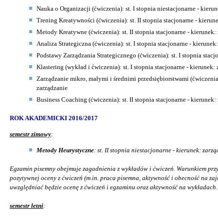
Nauka o Organizacji (ćwiczenia): st. I stopnia niestacjonarne - kieru
Trening Kreatywności (ćwiczenia): st. II stopnia stacjonarne - kierun
Metody Kreatywne (ćwiczenia): st. II stopnia stacjonarne - kierunek:
Analiza Strategiczna (ćwiczenia): st. I stopnia stacjonarne - kierune
Podstawy Zarządzania Strategicznego (ćwiczenia): st. I stopnia stacj
Klastering (wykład i ćwiczenia): st. I stopnia stacjonarne - kierunek:
Zarządzanie mikro, małymi i średnimi przedsiębiorstwami (ćwiczenia):
zarządzanie
Business Coaching (ćwiczenia): st. II stopnia stacjonarne - kierunek:
ROK AKADEMICKI 2016/2017
semestr zimowy
:
Metody Heurystyczne
: st. II stopnia niestacjonarne - kierunek: zarz
Egzamin pisemny obejmuje zagadnienia z wykładów i ćwiczeń. Warunkiem przy
pozytywnej oceny z ćwiczeń (m.in. praca pisemna, aktywność i obecność na za
uwzględniać będzie ocenę z ćwiczeń i egzaminu oraz aktywność na wykładach.
semestr letni
: