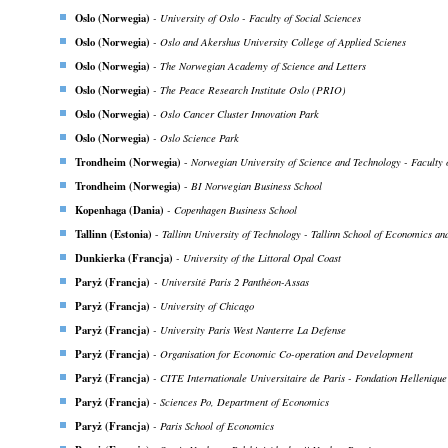
Oslo (Norwegia)
-
University of Oslo - Faculty of Social Sciences
Oslo (Norwegia)
-
Oslo and Akershus University College of Applied Scienes
Oslo (Norwegia)
-
The Norwegian Academy of Science and Letters
Oslo (Norwegia)
-
The Peace Research Institute Oslo (PRIO)
Oslo (Norwegia)
-
Oslo Cancer Cluster Innovation Park
Oslo (Norwegia)
-
Oslo Science Park
Trondheim (Norwegia)
-
Norwegian University of Science and Technology - Faculty
Trondheim (Norwegia)
-
BI Norwegian Business School
Kopenhaga (Dania)
- Copenhagen Business School
Tallinn (Estonia)
-
Tallinn University of Technology - Tallinn School of Economics an
Dunkierka (Francja)
- University of the Littoral Opal Coast
Paryż (Francja)
- Université Paris 2 Panthéon-Assas
Paryż (Francja)
- University of Chicago
Paryż (Francja)
- University Paris West Nanterre La Defense
Paryż (Francja)
- Organisation for Economic Co-operation and Development
Paryż (Francja)
- CITE Internationale Universitaire de Paris - Fondation Hellenique
Paryż (Francja)
- Sciences Po, Department of Economics
Paryż (Francja)
- Paris School of Economics