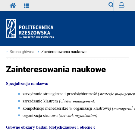
Wyszukiwark
Zaloguj
Strona główna
Zainteresowania naukowe
Zainteresowania naukowe
Specjalizacja naukowa:
zarządzanie strategiczne i przedsiębiorczość
(strategic managemen
zarządzanie klastrem
(cluster management)
kompetencje menedżerskie w organizacji klastrowej
(managerial c
organizacja sieciowa
(network organisation)
Główne obszary badań (dotychczasowe i obecne):