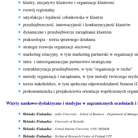
klastry, inicjatywy klastrowe i organizacje klastrowe
rozwój regionalny
satysfakcja i lojalność członkowska w klastrze
przedsiębiorczość, innowacyjność i konkurencyjność klastrów
dynamiczne i przedsiębiorcze zarządzanie klastrem
prakseologia - teoria sprawnego działania
strategie rozwoju organizacji sieciowej
marketing relacyjny, w tym marketing partnerski w organizacji si
intra- i interorganizacyjne partnerstwo strategiczne
restrukturyzacja przedsiębiorstw, w tym "organizacje w ruchu"
metody organizacji i zarządzania, w tym metody twórczego myśle
teoria stakeholders, w tym społeczna odpowiedzialność biznesu 
prokonsumencka i projakościowa orientacja współczesnych organi
Wizyty naukowo-dydaktyczne i studyjne w zagranicznych uczelniach i 
Helsinki (Finlandia)
-
Aalto University - School of Business - Department of Manage
Helsinki (Finlandia)
-
University of Helsinki
Helsinki (Finlandia)
-
United Nations University UNU-WIDER
Helsinki (Finlandia)
-
Technical Research Centre of Finland VTT