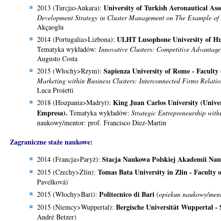
University of Turkish Aeronautical Asso
2013 (Turcja>Ankara):
Development Strategy in Cluster Management on The Example of A
Akçaoglu
ULHT Lusophone University of Huma
2014 (Portugalia>Lizbona):
Tematyka wykładów:
Innovative Clusters: Competitive Advantage
Augusto Costa
Sapienza University of Rome - Facult
2015 (Włochy>Rzym):
Marketing within Business Clusters: Interconnected Firms Relati
Luca Proietti
King Juan Carlos University (Unive
2018 (Hiszpania>Madryt):
Empresa).
Tematyka wykładów:
Strategic Entrepreneurship with
naukowy/mentor: prof. Francisco Diez-Martin
Zagraniczne staże naukowe:
Stacja Naukowa Polskiej Akademii Na
2014 (Francja>Paryż):
Tomas Bata University in Zlin - Facult
2015 (Czechy>Zlin):
Pavelková)
Politecnico di Bari
2015 (Włochy>Bari):
(
opiekun naukowy/men
Bergische Universität Wuppertal -
2015 (Niemcy>Wuppertal):
André Betzer)