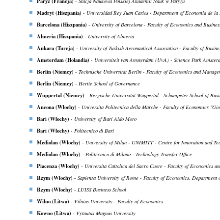
Paryż (Francja)
- Stacja Naukowa Polskiej Akademii Nauk w Paryżu
Madryt (Hiszpania)
- Universidad Rey Juan Carlos - Department of Economia de la
Barcelona (Hiszpania)
- University of Barcelona -
Faculty of Economics and Busines
Almeria (Hiszpania)
- University of Almeria
Ankara (Turcja)
-
University of Turkish Aeronautical Association - Faculty of Busine
Amsterdam (Holandia)
-
Universiteit van Amsterdam (UvA) - Science Park Amster
Berlin (Niemcy)
- Technische Universität Berlin - Faculty of Economics and Manag
Berlin (Niemcy)
- Hertie School of Governance
Wuppertal (Niemcy)
- Bergische Universität Wuppertal -
Schumpeter School of Bus
Ancona (Włochy)
-
Universita Politecnica della Marche - Faculty of Economics "Gio
Bari (Włochy)
- University of Bari Aldo Moro
Bari
(Włochy)
- Politecnico di Bari
Mediolan
(Włochy)
- University of Milan - UNIMITT - Centre for Innovation and Tec
Mediolan (Włochy)
-
Politecnico di Milano - Technology Transfer Office
Piacenza (Włochy)
-
Universita Cattolica del Sacro Cuore - Faculty of Economics a
Rzym (Włochy)
-
Sapienza University of Rome - Faculty of Economics, Department
Rzym (Włochy)
-
LUISS Business School
Wilno (Litwa)
-
Vilnius University - Faculty of Economics
Kowno (Litwa)
-
Vytautas Magnus University