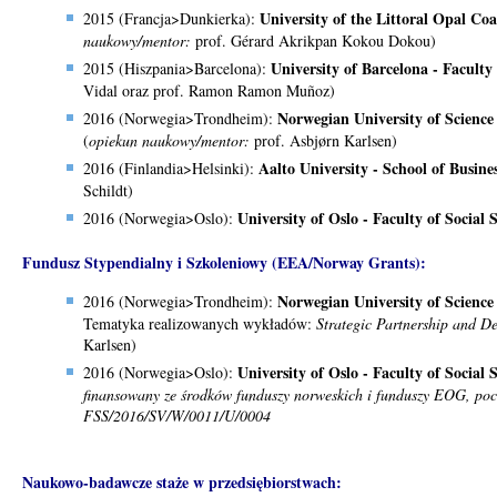
University of the Littoral Opal C
2015 (Francja>Dunkierka):
naukowy/mentor:
prof. Gérard Akrikpan Kokou Dokou)
University of Barcelona - Facult
2015 (Hiszpania>Barcelona):
Vidal oraz prof. Ramon Ramon Muñoz)
Norwegian University of Science
2016 (Norwegia>Trondheim):
(
opiekun naukowy/mentor:
prof. Asbjørn Karlsen)
Aalto University - School of Busi
2016 (Finlandia>Helsinki):
Schildt)
University of Oslo - Faculty of Social 
2016 (Norwegia>Oslo):
Fundusz Stypendialny i Szkoleniowy (EEA/Norway Grants):
Norwegian University of Scienc
2016 (Norwegia>Trondheim):
Tematyka realizowanych wykładów:
Strategic Partnership and D
Karlsen)
University of Oslo -
Faculty of Social 
2016 (Norwegia>Oslo):
finansowany ze środków funduszy norweskich i funduszy EOG,
poc
FSS/2016/SV/W/0011/U/0004
Naukowo-badawcze staże w przedsiębiorstwach: