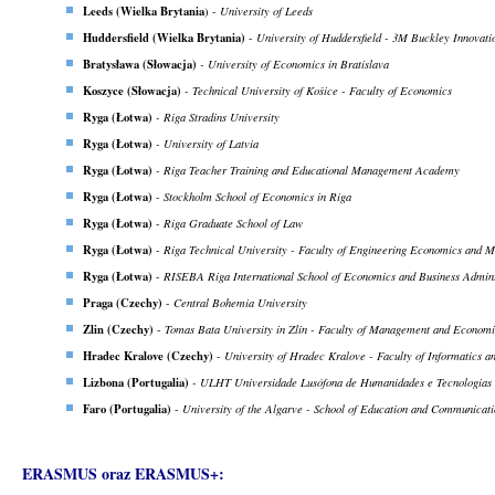
Leeds (Wielka Brytania
) -
University of Leeds
Huddersfield (Wielka Brytania)
-
University of Huddersfield - 3M Buckley Innovati
Bratysława (Słowacja)
- University of Economics in Bratislava
Koszyce (Słowacja)
- Technical University of Košice - Faculty of Economics
Ryga (Łotwa)
- Riga Stradins University
Ryga (Łotwa)
- University of Latvia
Ryga (Łotwa)
- Riga Teacher Training and Educational Management Academy
Ryga (Łotwa)
-
Stockholm School of Economics in Riga
Ryga (Łotwa)
-
Riga Graduate School of Law
Ryga (Łotwa)
-
Riga Technical University - Faculty of Engineering Economics and 
Ryga (Łotwa)
-
RISEBA Riga International School of Economics and Business Admini
Praga (Czechy)
-
Central Bohemia University
Zlin (Czechy)
-
Tomas Bata University in Zlin - Faculty of Management and Economi
Hradec Kralove (Czechy)
-
University of Hradec Kralove - Faculty of Informatics
Lizbona (Portugalia)
- ULHT Universidade Lusófona de Humanidades e Tecnologias (
Faro (Portugalia)
-
University of the Algarve - School of Education and Communicat
ERASMUS oraz ERASMUS+: