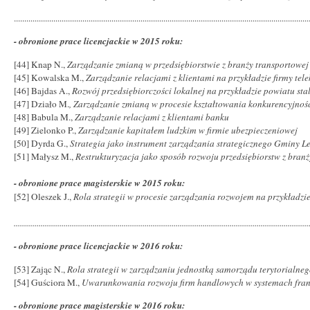
..............................................................................................................................................
- obronione prace licencjackie w 2015 roku:
[44] Knap N.,
Zarządzanie zmianą w przedsiębiorstwie z branży transportowej
[45] Kowalska M.,
Zarządzanie relacjami z klientami na przykładzie firmy te
[46] Bajdas A.,
Rozwój przedsiębiorczości lokalnej na przykładzie powiatu st
[47] Działo M.
,
Zarządzanie zmianą w procesie kształtowania konkurencyjnośc
[48] Babula M.,
Zarządzanie relacjami z klientami banku
[49] Zielonko P.,
Zarządzanie kapitałem ludzkim w firmie ubezpieczeniowej
[50] Dyrda G.,
Strategia jako instrument zarządzania strategicznego Gminy Le
[51] Małysz M.,
Restrukturyzacja jako sposób rozwoju przedsiębiorstw z branż
- obronione prace magisterskie w 2015 roku:
[52] Oleszek J.,
Rola strategii w procesie zarządzania rozwojem na przykładz
..............................................................................................................................................
- obronione prace licencjackie w 2016 roku:
[53] Zając N.,
Rola strategii w zarządzaniu jednostką samorządu terytorialne
[54] Guściora M.,
Uwarunkowania rozwoju firm handlowych w systemach fran
- obronione prace magisterskie w 2016 roku: