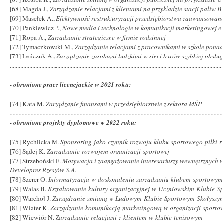
[68] Magda J.,
Zarządzanie relacjami z klientami na przykładzie stacji paliw 
[69] Masełek A.,
Efektywność restrukturyzacji przedsiębiorstwa zaawansowan
[70] Pankiewicz P.,
Nowe media i technologie w komunikacji marketingowej e
[71] Ropa A.,
Zarządzanie strategiczne w firmie rodzinnej
[72] Tymaczkowski M.,
Zarządzanie relacjami z pracownikami w szkole pon
[73] Leńczuk A.,
Zarządzanie zasobami ludzkimi w sieci barów szybkiej obsłu
..............................................................................................................................................
- obronione prace licencjackie w 2021 roku:
[74] Kata M.
Zarządzanie finansami w przedsiębiorstwie z sektora MŚP
..............................................................................................................................................
- obronione projekty dyplomowe w 2022 roku:
[75] Rychlicka M.
Sponsoring jako czynnik rozwoju klubu sportowego piłki r
[76] Sądej K.
Zarządzanie rozwojem organizacji sportowej
[77] Strzeboński E.
Motywacja i zaangażowanie interesariuszy wewnętrznych 
Developres Rzeszów S.A.
[78] Szerer O.
Informatyzacja w doskonaleniu zarządzania klubem sportowy
[79] Walas B.
Kształtowanie kultury organizacyjnej w Uczniowskim Klubie 
[80] Warchoł J.
Zarządzanie zmianą w Ludowym Klubie Sportowym Skołyszy
[81] Wiater K.
Zarządzanie komunikacją marketingową w organizacji sporto
[82] Wiewiór N.
Zarządzanie relacjami z klientem w klubie tenisowym