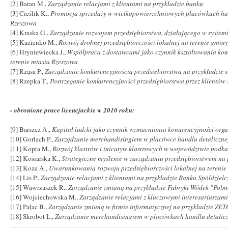
[2] Baran M.,
Zarządzanie relacjami z klientami na przykładzie banku
[3] Cieślik K.,
Promocja sprzedaży w wielkopowierzchniowych placówkach hand
Rzeszowa
[4] Kraska G.,
Zarządzanie rozwojem przedsiębiorstwa, działającego w system
[5] Kazienko M.,
Rozwój drobnej przedsiębiorczości lokalnej na terenie gmin
[6] Hryniewiecka J.,
Współpraca z dostawcami jako czynnik kształtowania kon
terenie miasta Rzeszowa
[7] Rząsa P.,
Zarządzanie konkurencyjnością przedsiębiorstwa na przykładzie 
[8] Rzepka T.,
Postrzeganie konkurencyjności przedsiębiorstwa przez klientów
- obronione prace licencjackie w 2010 roku:
[9] Barszcz A.,
Kapitał ludzki jako czynnik wzmacniania konurencyjności orga
[10] Gorlach P.,
Zarządzanie merchandisingiem w placówce handlu detaliczneg
[11] Kopta M.,
Rozwój klastrów i inicatyw klastrowych w województwie podk
[12] Kosiarska K.,
Strategiczne myślenie w zarządzaniu przedsiębiorstwem n
[13] Koza A.,
Uwarunkowania rozwoju przedsiębiorczości lokalnej na tereni
[14] Lis P.,
Zarządzanie relacjami z klientami na przykładzie Banku Spółdziel
[15] Wawrzaszek R.,
Zarządzanie zmianą na przykładzie Fabryki Wódek "Polmo
[16] Wojciechowska M.,
Zarządzanie relacjami z kluczowymi interesariuszami
[17] Pałac B.,
Zarządzanie zmianą w firmie informatycznej na przykładzie ZETO
[18] Skrobot Ł.,
Zarządzanie merchandisingiem w placówkach handlu detalic
..............................................................................................................................................