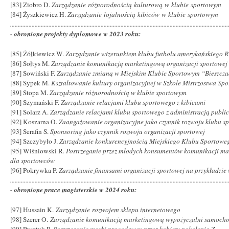
[83] Ziobro D.
Zarządzanie różnorodnością kulturową w klubie sportowym
[84] Żyszkiewicz H.
Zarządzanie lojalnością kibiców w klubie sportowym
..............................................................................................................................................
- obronione projekty dyplomowe w 2023 roku:
[85] Żółkiewicz W.
Zarządzanie wizerunkiem klubu futbolu amerykańskiego R
[86] Sołtys M.
Zarządzanie komunikacją marketingową organizacji sportowej
[87] Sowiński F.
Zarządzanie zmianą w Miejskim Klubie Sportowym “Bieszcza
[88] Sypek M.
Kształtowanie kultury organizacyjnej w Szkole Mistrzostwa S
[89] Stopa M.
Zarządzanie różnorodnością w klubie sportowym
[90] Szymański F.
Zarządzanie relacjami klubu sportowego z kibicami
[91] Solarz A.
Zarządzanie relacjami klubu sportowego z administracją publi
[92] Koszarna O.
Zaangażowanie organizacyjne jako czynnik rozwoju klubu s
[93] Serafin S.
Sponsoring jako czynnik rozwoju organizacji sportowej
[94] Szczybyło J.
Zarządzanie konkurencyjnością Miejskiego Klubu Sportow
[95] Wiśniowski R
. Postrzeganie przez młodych konsumentów komunikacji ma
dla sportowców
[96] Pokrywka P.
Zarządzanie finansami organizacji sportowej na przykładzie
..............................................................................................................................................
- obronione prace magisterskie w 2024 roku:
[97] Hussain K.
Zarządzanie rozwojem sklepu internetowego
[98] Szerer O.
Zarządzanie komunikacją marketingową wypożyczalni samoch
[99] Pusztuk P.
Postrzeganie marki pracodawcy przez kobiety pokolenia Z