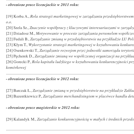
- obronione prace licencjackie w 2011 roku:
[19] Korba A.,
Rola strategii marketingowej w zarządzaniu przedsiębiorstwem 
o.o.
[20] Szela Sz.,
Znaczenie współpracy z kluczowymi interesariuszami w zarząd
[21] Dziadosz M.,
Motywowanie w procesie zarządzania personelem współczes
[22] Fudali B.,
Zarządzanie zmianą w przedsiębiorstwie na przykładzie LU Pols
[23] Kłym T.,
Wykorzystanie strategii marketingowej w kształtowaniu konkuren
[24] Osenkowski T.,
Zarządzanie rozwojem przez jednostki samorządu terytor
[25] Pęcherek D.,
Zarządzanie zmianą we współczesnej organizacji na przykła
[26] Gorecki P.,
Rola kapitału ludzkiego w kształtowaniu konkurencyjności prze
komórkowej
..............................................................................................................................................
- obronione prace licencjackie w 2012 roku:
[27] Barczak Ł.,
Zarządzanie zmianą w przedsiębiorstwie na przykładzie Zak
[28] Bazentkiewicz P.,
Zarządzanie merchandisingiem w placówce handlu det
- obronione prace magisterskie w 2012 roku:
[29] Kalandyk M.,
Zarządzanie konkurencyjnością w małych i średnich przed
..............................................................................................................................................