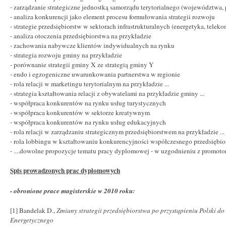
- zarządzanie strategiczne jednostką samorządu terytorialnego (województwa,
- analiza konkurencji jako element procesu formułowania strategii rozwoju
- strategie przedsiębiorstw w sektorach infrastrukturalnych (energetyka, teleko
- analiza otoczenia przedsiębiorstwa na przykładzie
- zachowania nabywcze klientów indywidualnych na rynku
- strategia rozwoju gminy na przykładzie
- porównanie strategii gminy X ze strategią gminy Y
- endo i egzogeniczne uwarunkowania partnerstwa w regionie
- rola relacji w marketingu terytorialnym na przykładzie ...
- strategia kształtowania relacji z obywatelami na przykładzie gminy ...
- współpraca konkurentów na rynku usług turystycznych
- współpraca konkurentów w sektorze kreatywnym
- współpraca konkurentów na rynku usług edukacyjnych
- rola relacji w zarządzaniu strategicznym przedsiębiorstwem na przykładzie ...
- rola lobbingu w kształtowaniu konkurencyjności współczesnego przedsiębio
- ....dowolne propozycje tematu pracy dyplomowej - w uzgodnieniu z promoto
Spis prowadzonych prac dyplomowych
- obronione prace magisterskie w 2010 roku:
[1] Bandelak D.,
Zmiany strategii przedsiębiorstwa po przystąpieniu Polski d
Energetycznego