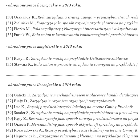
- obronione prace licencjackie w 2013 roku:
[30] Oszkandy K.,
Rola zarządzania strategicznego w przedsiębiorstwach rod
[31] Zieliński M.,
Franczyza jako sposób rozwoju przedsiębiorstwa na przykład
[32] Florko M.,
Rola współpracy z kluczowymi interesariuszami w kształtowani
[33] Furtak W.,
Rola zmian w kształtowaniu konkurencyjności przedsiębiorstw
- obronione prace magisterskie w 2013 roku:
[34] Rusyn R.,
Zarządzanie marką na przykładzie Delikatesów Jabłuszko
[35] Stawarz K.,
Rola zmian w procesie zarządzania rozwojem na przykładzie 
..............................................................................................................................................
- obronione prace licencjackie w 2014 roku:
[36] Galicki F.,
Zarządzanie merchandisingiem w placówce handlu detalicznego
[37] Biały D.,
Zarządzanie rozwojem organizacji pozarządowych
[38] Łuc K.,
Rozwój przedsiębiorczości lokalnej na terenie Gminy Pruchnik
[39] Sander S.,
Zarządzanie marką na przykładzie przedsiębiorstwa przetwó
[40] Kęsy Z.,
Restrukturyzacja jako sposób rozwoju przedsiębiorstwa na przyk
[41] Orzech P.,
Merchandising jako sposób aktywizacji sprzedaży na przykład
[42] Rozwadowski A.,
Rozwój przedsiębiorczości lokalnej na terenie Gminy 
[43] Hejnowicz Ł.,
Zarządzanie relacjami z klientami na przykładzie sklepu i