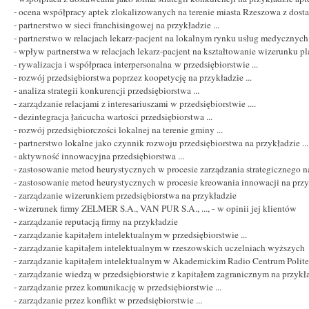
- ocena współpracy aptek zlokalizowanych na terenie miasta Rzeszowa z do
- partnerstwo w sieci franchisingowej na przykładzie ...
- partnerstwo w relacjach lekarz-pacjent na lokalnym rynku usług medycznych .
- wpływ partnerstwa w relacjach lekarz-pacjent na kształtowanie wizerunku 
- rywalizacja i współpraca interpersonalna w przedsiębiorstwie ...
- rozwój przedsiębiorstwa poprzez koopetycję na przykładzie ...
- analiza strategii konkurencji przedsiębiorstwa ...
- zarządzanie relacjami z interesariuszami w przedsiębiorstwie ....
- dezintegracja łańcucha wartości przedsiębiorstwa ...
- rozwój przedsiębiorczości lokalnej na terenie gminy ...
- partnerstwo lokalne jako czynnik rozwoju przedsiębiorstwa na przykładzie ...
- aktywność innowacyjna przedsiębiorstwa ...
- zastosowanie metod heurystycznych w procesie zarządzania strategicznego na 
- zastosowanie metod heurystycznych w procesie kreowania innowacji na przy
- zarządzanie wizerunkiem przedsiębiorstwa na przykładzie
- wizerunek firmy ZELMER S.A., VAN PUR S.A., ..., - w opinii jej klientów
- zarządzanie reputacją firmy na przykładzie
- zarządzanie kapitałem intelektualnym w przedsiębiorstwie ...
- zarządzanie kapitałem intelektualnym w rzeszowskich uczelniach wyższych
- zarządzanie kapitałem intelektualnym w Akademickim Radio Centrum Polit
- zarządzanie wiedzą w przedsiębiorstwie z kapitałem zagranicznym na przykład
- zarządzanie przez komunikację w przedsiębiorstwie ...
- zarządzanie przez konflikt w przedsiębiorstwie ...