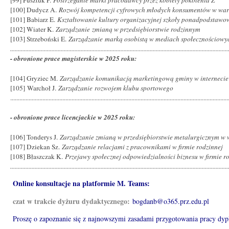
[100] Dudycz A.
Rozwój kompetencji cyfrowych młodych konsumentów w war
[101] Babiarz E.
Kształtowanie kultury organizacyjnej szkoły ponadpodstawo
[102] Wiater K.
Zarządzanie zmianą w przedsiębiorstwie rodzinnym
[103] Strzeboński E.
Zarządzanie marką osobistą w mediach społecznościowy
..............................................................................................................................................
- obronione prace magisterskie w 2025 roku:
[104] Gryziec M.
Zarządzanie komunikacją marketingową gminy w internecie
[105] Warchoł J.
Zarządzanie rozwojem klubu sportowego
..............................................................................................................................................
- obronione prace licencjackie w 2025 roku:
[106] Tonderys J.
Zarządzanie zmianą w przedsiębiorstwie metalurgicznym w
[107] Dziekan Sz.
Zarządzanie relacjami z pracownikami w firmie rodzinnej
[108] Błaszczak K.
Przejawy społecznej odpowiedzialności biznesu w firmie r
..............................................................................................................................................
Online konsultacje na platformie M. Teams:
czat w trakcie dyżuru dydaktycznego:
bogdanb@o365.prz.edu.pl
Proszę o zapoznanie się z najnowszymi zasadami przygotowania pracy dy