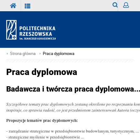
Wyszukiwark
Zaloguj
Strona główna
Praca dyplomowa
Praca dyplomowa
Badawcza i twórcza praca dyplomowa..
Szczegółowe tematy prac dyplomowych zostaną określone po rozpoznaniu konc
inspiruje, co sprawia radość, co jest przedmiotem zainteresowań Autora (oczy
Propozycje tematów prac dyplomowych:
- zarządzanie strategiczne w przedsiębiorstwie budowlanym, turystycznym, ....
- strategiczne myślenie w przedsiębiorstwie ...