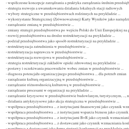
- współczesne koncepcje zarządzania a praktyka zarządzania średnim przedsi
- strategia rozwoju a uwarunkowania działania lokalnych stacji radiowych
- wybory strategiczne w przedsiębiorstwach rodzinnych na przykładzie ...
- wykorzystanie Strategicznej (Zrównoważonej) Karty Wyników jako narzędzia k
- zarządzanie zmianą w przedsiębiorstwie ...
- zmiany strategii przedsiębiorstwa po wejściu Polski do Unii Europejskiej na p
- rozwój przedsiębiorstwa na drodze restrukturyzacji na przykładzie ...
- podział przedsiębiorstwa jako sposób restrukturyzacji na przykładzie ...
- restrukturyzacja zatrudnienia w przedsiębiorstwie ...
- restrukturyzacja naprawcza w przedsiębiorstwie ...
- restrukturyzacja rozwojowa w przedsiębiorstwie ...
- strategia restrukturyzacji zakładów opieki zdrowotnej na przykładzie ...
- postawy i oczekiwania pracowników wobec zmian w przedsiębiorstwie ...
- diagnoza potencjału organizacyjnego przedsiębiorstwa ... dla potrzeb zmian
- zarządzanie kulturą organizacyjną w przedsiębiorstwie ...
- zarządzanie różnorodnością kulturową w przedsiębiorstwie ...
- zarządzanie procesami w organizacji na przykładzie ...
- zarządzanie kryzysowe w przedsiębiorstwie budowlanym, turystycznym, ..., na
- działania antykryzysowe jako akcja strategiczna w przedsiębiorstwie ...
- współpraca przedsiębiorstwa ... z instytucjami finansowymi jako czynnik w
- współpraca przedsiębiorstwa ... z instytucjami wsparcia biznesu jako czynn
- współpraca przedsiębiorstwa ... z instytucjami B+R jako czynnik wzmacnian
- współpraca przedsiębiorstwa ... z dostawcami jako czynnik wzmacniania ko
- współpraca z dostawcami jako forma strategii konkurencji na przykładzie ap