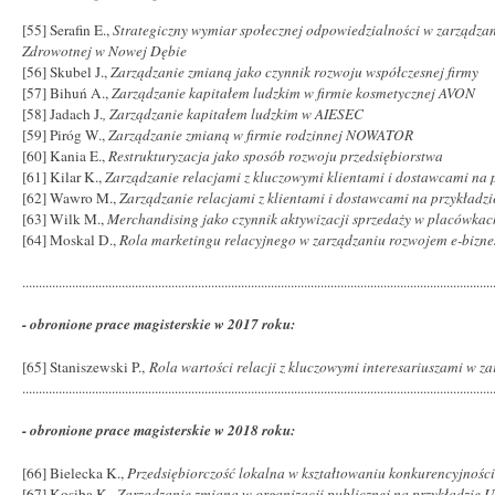
[55] Serafin E.,
Strategiczny wymiar społecznej odpowiedzialności w zarządz
Zdrowotnej w Nowej Dębie
[56] Skubel J.,
Zarządzanie zmianą jako czynnik rozwoju współczesnej firmy
[57] Bihuń A.,
Zarządzanie kapitałem ludzkim w firmie kosmetycznej AVON
[58]
Jadach J.
,
Zarządzanie kapitałem ludzkim w AIESEC
[59] Piróg W.,
Zarządzanie zmianą w firmie rodzinnej NOWATOR
[60] Kania E.,
Restrukturyzacja jako sposób rozwoju przedsiębiorstwa
[61] Kilar K.,
Zarządzanie relacjami z kluczowymi klientami i dostawcami na 
[62] Wawro M.,
Zarządzanie relacjami z klientami i dostawcami na przykładzi
[63] Wilk M.,
Merchandising jako czynnik aktywizacji sprzedaży w placówkac
[64] Moskal D.,
Rola marketingu relacyjnego w zarządzaniu rozwojem e-biznesu
..............................................................................................................................................
- obronione prace magisterskie w 2017 roku:
[65] Staniszewski P.,
Rola wartości relacji z kluczowymi interesariuszami w z
..............................................................................................................................................
- obronione prace magisterskie w 2018 roku:
[66] Bielecka K.,
Przedsiębiorczość lokalna w kształtowaniu konkurencyjnoś
[67] Kosiba K.,
Zarządzanie zmianą w organizacji publicznej na przykładzie U