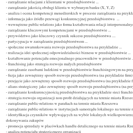
- zarządzanie relacjami z klientami w przedsiębiorstwie ...
- zarządzanie jakością obsługi klienta w wybranym banku (X, Y, Z)
- analiza i ocena kompetencji menedżerskich w procesie zarządzania na przykład
- informacja jako źródło przewagi konkurencyjnej przedsiębiorstwa ...
- wewnętrzne public-relations jako forma kształtowania relacji interpersonalnyc
- zarządzanie kluczowymi kompetencjami w przedsiębiorstwie ...
- przywództwo jako kluczowy czynnik sukcesu przedsiębiorstwa ....
- partycypacja w zarządzaniu przedsiębiorstwem ...
- społeczne uwarunkowania rozwoju przedsiębiorstwa na przykładzie ...
- realizacja idei społecznej odpowiedzialności biznesu w przedsiębiorstwie ...
- kształtowanie potencjału emocjonalnego pracowników w przedsiębiorstwie ..
- franchising jako strategia rozwoju małych przedsiębiorstw
- zarządzanie zasobami ludzkimi w przedsiębiorstwie franchisingowym na przyk
- fuzja jako zewnętrzny sposób rozwoju przedsiębiorstwa (na przykładzie firm)
- przejęcie jako zewnętrzny sposób rozwoju przedsiębiorstwa (na przykładzie f
- alians strategiczny jako zewnętrzny sposób rozwoju przedsiębiorstwa (na prz
- zarządzanie konkurencyjnością przedsiębiorstwa na przykładzie sieci franch
- strategia rozwoju organizacji non-profit działających na terenie miasta Rzes
- zarządzanie public-relations w parafiach na terenie miasta Rzeszowa
- zarządzanie public-relations w instytucjach samorządu lokalnego na terenie 
- identyfikacja czynników wpływających na wybór lokalnych wielkopowierzc
dokonywania zakupów
- promocja sprzedaży w placówkach handlu detalicznego na terenie miasta R
- analiza potencjału strategicznego organizacji